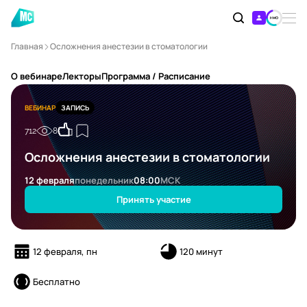
Главная
Осложнения анестезии в стоматологии
О вебинаре
Лекторы
Программа / Расписание
ВЕБИНАР
ЗАПИСЬ
712
8
Осложнения анестезии в стоматологии
12 февраля
понедельник
08:00
МСК
Принять участие
12 февраля, пн
120 минут
Бесплатно