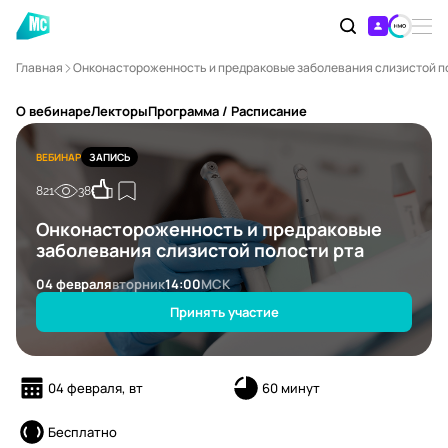
Главная
Онконастороженность и предраковые заболевания слизистой п
О вебинаре
Лекторы
Программа / Расписание
ВЕБИНАР
ЗАПИСЬ
821
38
Онконастороженность и предраковые
заболевания слизистой полости рта
04 февраля
вторник
14:00
МСК
Принять участие
04 февраля, вт
60 минут
Бесплатно