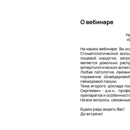
О вебинаре
Ув
«
На нашем вебинаре Вы ус
Стоматологической ассоц
лицевой хирургии, затр
является довольно расп
аллергологических аспек
Любая патология, связан
поражение Шнайдеровой
гайморовой пазухи.
Тема второго доклада п
Сергеевич - д.м.н., про
препаратов и особенности
На все вопросы, связанны
Будем рады видеть Вас!
До встречи!