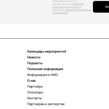
Нажимая на кнопку, я
соглашаюсь на
обработку
От
персональных данных
и
принимаю
правила пользования
Платформой
Календарь мероприятий
Новости
Подкасты
Полезная информация
Информация о НМО
О нас
Партнёры
Спонсоры
Контакты
Партнерам и экспертам