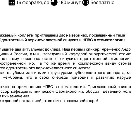
16 февраля, ср
180 минут
Бесплатно
ажаемый коллега, приглашаем Вас на вебинар, посвященный теме:
Одонтогенный верхнечелюстной синусит и НПВС в стоматологии»
лышите два актуальных доклада. Наш первый спикер, Яременко Андр
иации России, д.м.н., заведующий кафедрой хирургической стома
онет тему верхнечелюстного синусита одонтогенной этиологии
ространённой, но, в то же время, и комплексной ввиду стома
тов одонтогенного верхнечелюстного синусита.
ная с зубами или иными структурами зубочелюстного аппарата, м
 мембраны, что в свою очередь приводит к развитию наруше
освящена применению НПВС в стоматологии. Приглашенный спикер
фессор кафедры клинической фармакологии, обсудит детально мол
 их назначения.
е с данной патологией, ответим на нашем вебинаре!