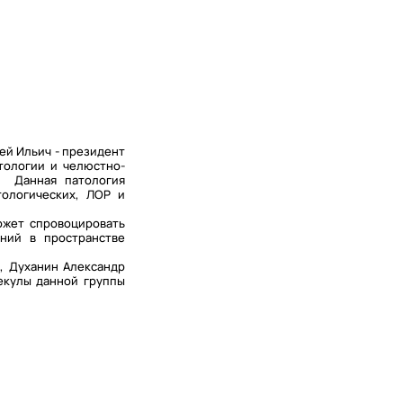
ей Ильич - президент
тологии и челюстно-
. Данная патология
тологических, ЛОР и
ожет спровоцировать
ний в пространстве
, Духанин Александр
екулы данной группы