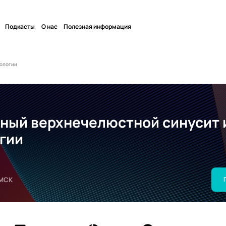
Подкасты
О нас
Полезная информация
тологии
ный верхнечелюстной синусит 
гии
МСК