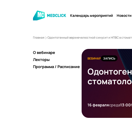
Календарь мероприятий
Новости
Главная
Одонтогенный верхнечелюстной синусит и НПВС в стома
О вебинаре
ВЕБИНАР
ЗАПИСЬ
Лекторы
Программа / Расписание
Одонтоген
стоматоло
16 февраля
среда
13:00