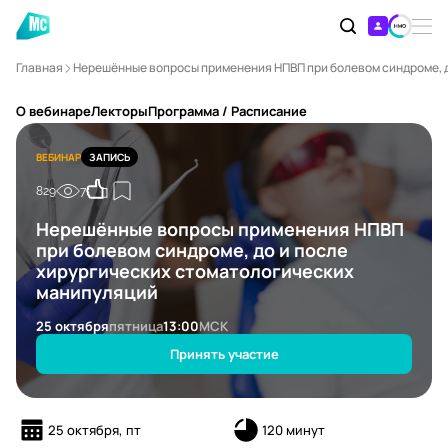
Главная
Нерешённые вопросы применения НПВП при болевом синдроме, д
О вебинаре
Лекторы
Программа / Расписание
ВЕБИНАР
ЗАПИСЬ
829
7
Нерешённые вопросы применения НПВП
при болевом синдроме, до и после
хирургических стоматологических
манипуляций
25 октября
пятница
13:00
МСК
Принять участие
25 октября, пт
120 минут