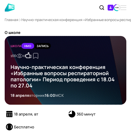
Главная
Научно-практическая конференция «Избранные вопросы респира
О школе
ШКОЛА
НМО
ЗАПИСЬ
166
0
Научно-практическая конференция
«Избранные вопросы респираторной
патологии» Период проведения с 18.04
по 27.04
18 апреля
вторник
16:00
МСК
18 апреля, вт
360 минут
Бесплатно