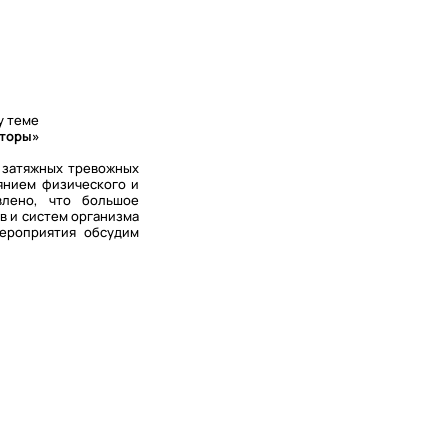
у теме
кторы»
и затяжных тревожных
янием физического и
влено, что большое
в и систем организма
мероприятия обсудим