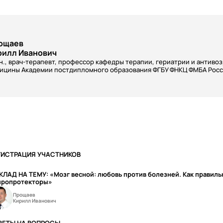
ощаев
рилл Иванович
.н., врач-терапевт, профессор кафедры терапии, гериатрии и антиво
ицины Академии постдипломного образования ФГБУ ФНКЦ ФМБА Рос
ГИСТРАЦИЯ УЧАСТНИКОВ
ЛАД НА ТЕМУ: «Мозг весной: любовь против болезней. Как правиль
йропротекторы»
Прощаев
Кирилл Иванович