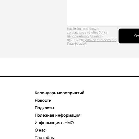
Нажимая на кнопку, я
соглашаюсь на
обработку
От
персональных данных
и
принимаю
правила пользования
Платформой
Календарь мероприятий
Новости
Подкасты
Полезная информация
Информация о НМО
О нас
Партнёры