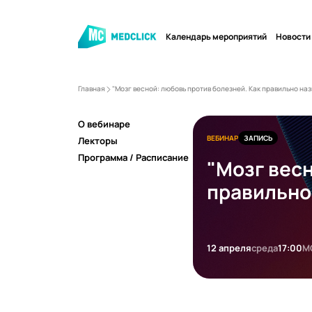
Календарь мероприятий
Новости
Главная
"Мозг весной: любовь против болезней. Как правильно на
О вебинаре
ВЕБИНАР
ЗАПИСЬ
Лекторы
Программа / Расписание
"Мозг весн
правильно
12 апреля
среда
17:00
М