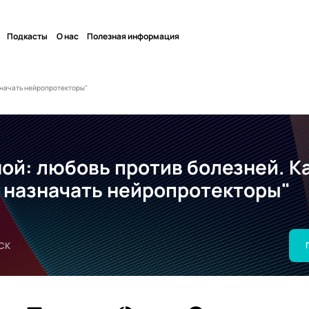
Подкасты
О нас
Полезная информация
значать нейропротекторы"
ой: любовь против болезней. К
 назначать нейропротекторы"
СК