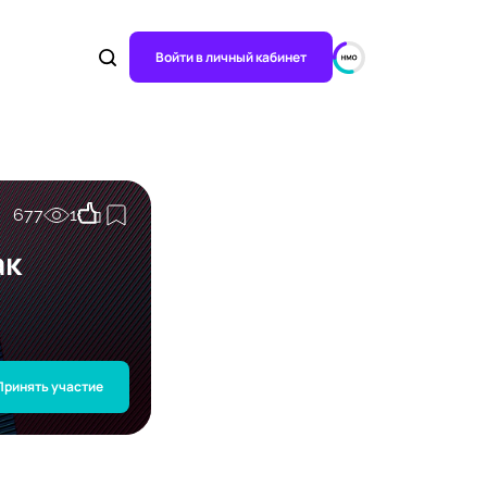
Войти в личный кабинет
677
1
ак
Принять участие