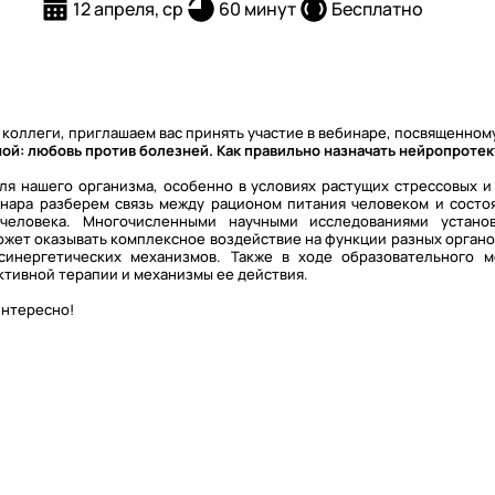
12 апреля, ср
60 минут
Бесплатно
коллеги, приглашаем вас принять участие в вебинаре, посвященном
ной: любовь против болезней. Как правильно назначать нейропроте
ля нашего организма, особенно в условиях растущих стрессовых 
инара разберем связь между рационом питания человеком и состо
 человека. Многочисленными научными исследованиями устано
ожет оказывать комплексное воздействие на функции разных органо
синергетических механизмов. Также в ходе образовательного 
тивной терапии и механизмы ее действия.
интересно!