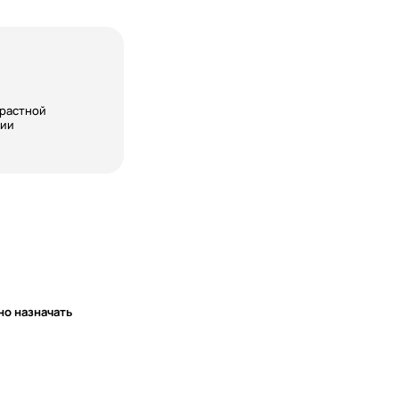
зрастной
сии
но назначать