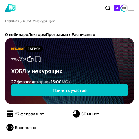
Главная
ХОБЛ у некурящих
О вебинаре
Лекторы
Программа / Расписание
ВЕБИНАР
ЗАПИСЬ
776
5
ХОБЛ у некурящих
27 февраля
вторник
16:00
МСК
Принять участие
27 февраля, вт
60 минут
Бесплатно