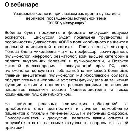
О вебинаре
Уважаемые коллеги, приглашаем вас принять участие в
вебинаре, посвященном актуальной теме
"ХОБЛ у некурящих"
Вебинар будет проходить в формате дискуссии ведущих
экспертов. Дискуссия будет посвящена трудностям и
особенностям диагностики ХОБЛ у полиморбидного пациента в
реальной клинической практике. Приглашенные лекторы,
Попова Елена Николаевна - д.м.н., профессор, врач-терапевт,
пульмонолог, нефролог, ревматолог, врач высшей категории в
области внутренних болезней и пульмонологии, и Поярков
Николай Александрович - заслуженный врач РФ, врач
пульмонолог консультант областной клинической больницы,
главный внештатный пульмонолог МЗ Ярославской области,
обсудят прямые и непрямые эффекты флуимуцила на защитные
функции легких и поделятся рекомендациями по лечению
пациентов высокими дозами N-ацетилцистеина, а также
комбинацией NAC с антибиотиком.
На примере реальных клинических наблюдений вы
приобретете опыт диагностики и лечения коморбидных
пациентов с тяжелым течением ХОБЛ и легочным фиброзом.
Присоединяйтесь к дискуссии, делитесь вашим опытом и
получайте ответы на самые актуальные вопросы из вашей
практики!