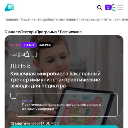
Главная
Кишечная микробиота как главный тренер иммунитета: практич
О школе
Лекторы
Программа / Расписание
ШКОЛА
+1 НМО
ЗАПИСЬ
912
2
ДЕНЬ 8
Кишечная микробиота как главный
тренер иммунитета: практические
выводы для педиатра
ШКОЛА
Практическая педиатрия: актуальные вопросы
детского здоровья
12 марта
четверг
17:00
МСК