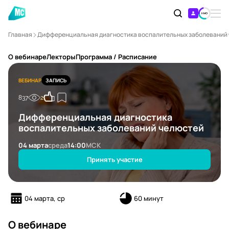
Главная
Дифференциальная диагностика воспалительных заболеваний
О вебинаре
Лекторы
Программа / Расписание
ВЕБИНАР
ЗАПИСЬ
837
2
Дифференциальная диагностика
воспалительных заболеваний челюстей
04 марта
среда
14:00
МСК
Принять участие
04 марта, ср
60 минут
О вебинаре