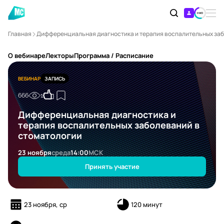
Главная
Дифференциальная диагностика и терапия воспалительных заб
О вебинаре
Лекторы
Программа / Расписание
ВЕБИНАР
ЗАПИСЬ
666
1
Дифференциальная диагностика и
терапия воспалительных заболеваний в
стоматологии
23 ноября
среда
14:00
МСК
Принять участие
23 ноября, ср
120 минут