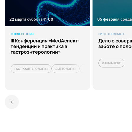
22 марта
суббота
11:00
05 февраля
среда
КОНФЕРЕНЦИЯ
ВИДЕОПОДКАСТ
III Конференция «MedАспект:
Дело о совер
тенденции и практика в
заботе о поло
гастроэнтерологии»
ФАРМАЦЕВТ
ГАСТРОЭНТЕРОЛОГИЯ
ДИЕТОЛОГИЯ
НУТРИЦИОЛОГИЯ
ОБЩАЯ В