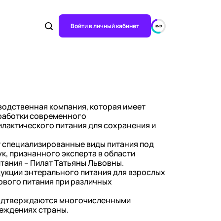
Войти в личный кабинет
одственная компания, которая имеет
работки современного
лактического питания для сохранения и
т специализированные виды питания под
к, признанного эксперта в области
тания – Пилат Татьяны Львовны.
укции энтерального питания для взрослых
дового питания при различных
подтверждаются многочисленными
реждениях страны.