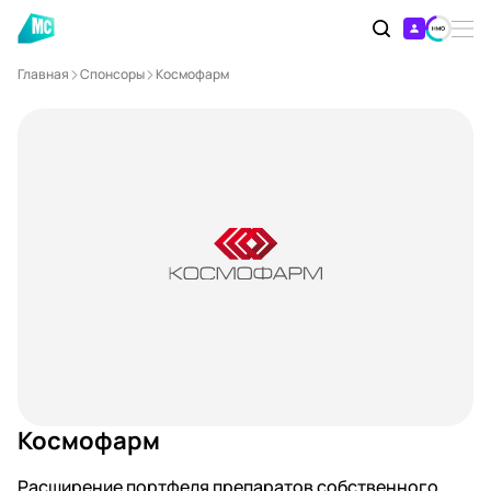
Главная
Спонсоры
Космофарм
Космофарм
Расширение портфеля препаратов собственного