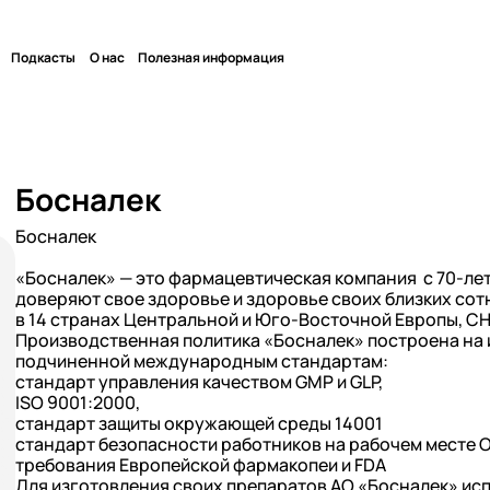
Подкасты
О нас
Полезная информация
Босналек
Босналек
«Босналек» — это фармацевтическая компания с 70-лет
доверяют свое здоровье и здоровье своих близких сотн
в 14 странах Центральной и Юго-Восточной Европы, СН
Производственная политика «Босналек» построена на 
подчиненной международным стандартам:
стандарт управления качеством GMP и GLP,
ISO 9001:2000,
стандарт защиты окружающей среды 14001
стандарт безопасности работников на рабочем месте 
требования Европейской фармакопеи и FDA
Для изготовления своих препаратов АО «Босналек» ис