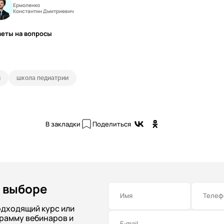
Ермоленко
Константин Дмитриевич
веты на вопросы
и
школа педиатрии
В закладки
Поделиться
 выборе
Имя
Телеф
одходящий курс или
рамму вебинаров и
E-mail