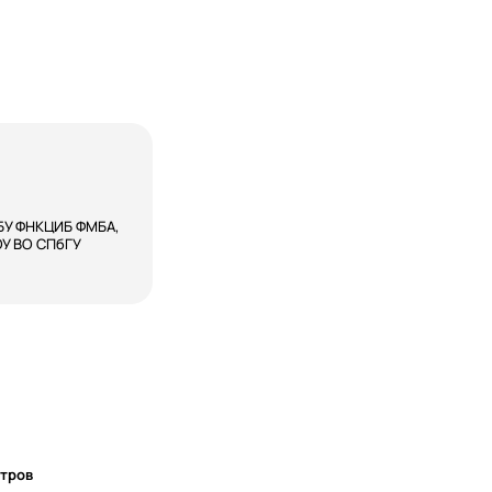
ГБУ ФНКЦИБ ФМБА,
У ВО СПбГУ
атров