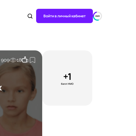
Войти в личный кабинет
909
18
+1
х
балл НМО