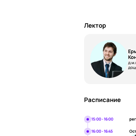
Лектор
Ер
Ко
д.м
доц
Расписание
15:00 - 16:00
рег
16:00 - 16:45
Ост