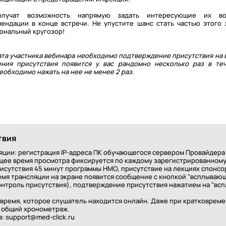
олучат возможность напрямую задать интересующие их в
ндации в конце встречи. Не упустите шанс стать частью этого 
ональный кругозор!
та участника вебинара необходимо подтверждение присутствия на 
ения присутствия появится у вас рандомно несколько раз в те
обходимо нажать на нее не менее 2 раз.
твия
яции: регистрация IP-адреса ПК обучающегося сервером Провайдер
бщее время просмотра фиксируется по каждому зарегистрированном
сутствия 45 минут программы НМО, присутствие на лекциях спонсор
время трансляции на экране появится сообщение с кнопкой "всплываю
онтроль присутствия), подтверждение присутствия нажатием на "вс
 время, которое слушатель находится онлайн. Даже при кратковре
в общий хронометраж.
: support@med-click.ru