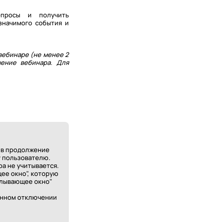
опросы и получить
значимого события и
вебинаре (не менее 2
чение вебинара. Для
а в продолжение
у пользователю.
а не учитывается.
щее окно", которую
плывающее окно"
менном отключении