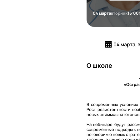
04 марта
вторник
16:00
04 марта, 
О школе
«Острая
В современных условиях
Рост резистентности воз
новых штаммов патогенов 
На вебинаре будут рассм
современные подходы к в
поговорим о новых страт
терапии, а также о роли 