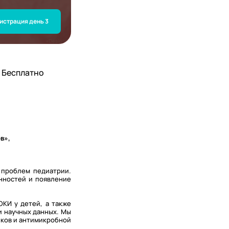
истрация день 3
Бесплатно
в»,
 проблем педиатрии.
нностей и появление
КИ у детей, а также
и научных данных. Мы
иков и антимикробной