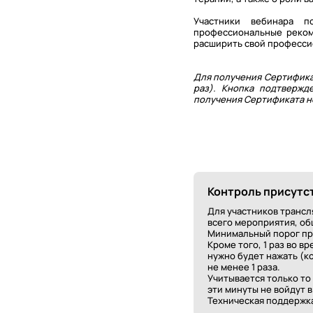
Участники вебинара п
профессиональные рекоме
расширить свой професси
Для получения Сертифика
раз). Кнопка подтвержд
получения Сертификата не
Контроль присутс
Для участников трансл
всего мероприятия, о
Минимальный порог при
Кроме того, 1 раз во 
нужно будет нажать (к
не менее 1 раза.
Учитывается только то
эти минуты не войдут 
Техническая поддержка