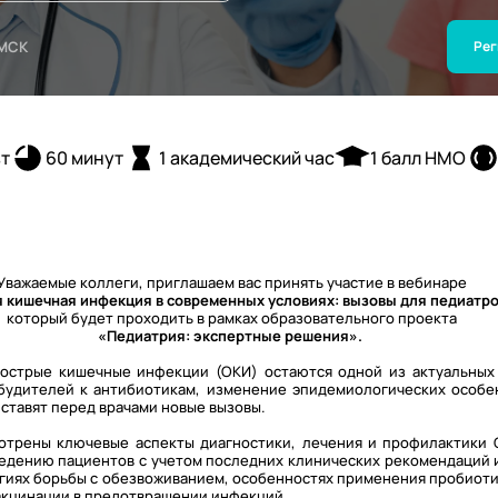
МСК
Рег
вт
60 минут
1 академический час
1 балл НМО
Уважаемые коллеги, приглашаем вас принять участие в вебинаре
 кишечная инфекция в современных условиях: вызовы для педиатро
который будет проходить в рамках образовательного проекта
«Педиатрия: экспертные решения».
 острые кишечные инфекции (ОКИ) остаются одной из актуальных
будителей к антибиотикам, изменение эпидемиологических особе
ставят перед врачами новые вызовы.
отрены ключевые аспекты диагностики, лечения и профилактики О
едению пациентов с учетом последних клинических рекомендаций 
егиях борьбы с обезвоживанием, особенностях применения пробиот
вакцинации в предотвращении инфекций.