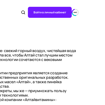
Войти в личный кабинет
е: свежий горный воздух, чистейшая вода
ла все, чтобы Алтай стал лучшим местом
ехнологии сочетаются с вековыми
итии предприятия является создание
бственных оригинальных разработок.
х масел «Алтай», а также линейка
ства.
екреты, мы же — приумножать пользу
и технологиями.
ой компании «Алтайвитамины»: